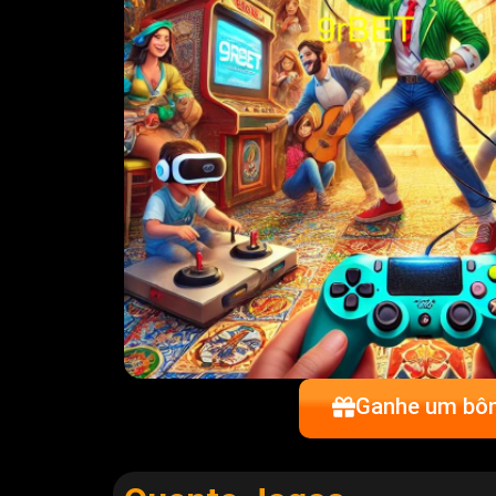
Ganhe um bô