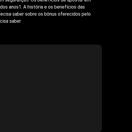
dos anos1. A história e os benefícios das
ecisa saber sobre os bônus oferecidos pelo
ecisa saber