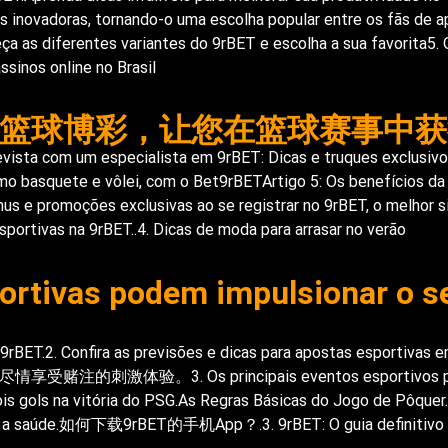
 inovadoras, tornando-o uma escolha popular entre os fãs de ap
ça as diferentes variantes do 9rBET e escolha a sua favorita5.
sinos online no Brasil
进行篮球博彩，让您在篮球赛事中
trevista com um especialista em 9rBET: Dicas e truques exclusi
 basquete e vôlei, com o Bet9rBETArtigo 5: Os benefícios da pr
us e promoções exclusivas ao se registrar no 9rBET, o melhor s
sportivas na 9rBET..4. Dicas de moda para arrasar no verão
ortivas podem impulsionar o s
9rBET.2. Confira as previsões e dicas para apostas esportivas
注的刺激体验。3. Os principais eventos esportivos para ap
ois gols na vitória do PSG.As Regras Básicas do Jogo de Pôque
ara a saúde.如何下载9rBET的手机App？.3. 9rBET: O guia definitivo p