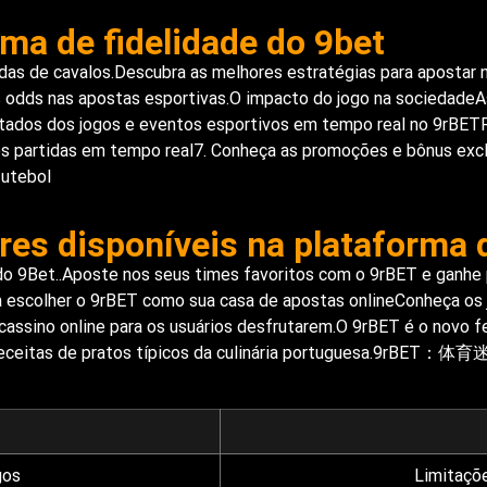
ma de fidelidade do 9bet
rridas de cavalos.Descubra as melhores estratégias para aposta
dds nas apostas esportivas.O impacto do jogo na sociedadeAs 
ltados dos jogos e eventos esportivos em tempo real no 9rBETR
es partidas em tempo real7. Conheça as promoções e bônus exc
futebol
res disponíveis na plataforma 
 do 9Bet..Aposte nos seus times favoritos com o 9rBET e ganhe 
a escolher o 9rBET como sua casa de apostas onlineConheça os
assino online para os usuários desfrutarem.O 9rBET é o novo f
. Receitas de pratos típicos da culinária portuguesa.9rBE
gos
Limitaçõe