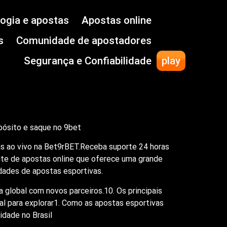
ogia e apostas
Apostas online
s
Comunidade de apostadores
Segurança e Confiabilidade
play
ósito e saque no 9bet
as ao vivo na Bet9rBET.Receba suporte 24 horas
ite de apostas online que oferece uma grande
dades de apostas esportivas.
 global com novos parceiros.10. Os principais
al para explorar1. Como as apostas esportivas
idade no Brasil